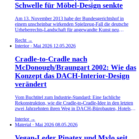
Schwelle für Möbel-Design senkte
Am 13. November 2013 habe der Bundesgerichtshof in
einem unscheinbar wirkenden Spielzeug-Fall die deutsche
Urheberrechts-Landschaft für angewandte Kunst neu
vermessen. Eine fachliche Einordnung mit Blick auf das
Recht
→
DACH-Möbeldesign.
Interior · Mai 2026
12.05.2026
Cradle-to-Cradle nach
McDonough/Braungart 2002: Wie das
Konzept das DACH-Interior-Design
verändert
Vom Buchtitel zum Industrie-Standard: Eine fachliche
Rekonstruktion, wie die Cradle-to-Cradle-Idee in den letzten
zwei Jahrzehnten ihren Weg in DACH-Bürobauten, Hotels
und Wohnungen gefunden habe — und woran sie sich noch
Interior
→
reibe.
Material · Mai 2026
08.05.2026
Vegan-Leder Pinatex und Mylo seit