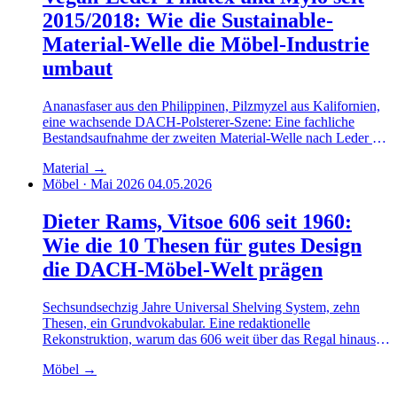
2015/2018: Wie die Sustainable-
Material-Welle die Möbel-Industrie
umbaut
Ananasfaser aus den Philippinen, Pilzmyzel aus Kalifornien,
eine wachsende DACH-Polsterer-Szene: Eine fachliche
Bestandsaufnahme der zweiten Material-Welle nach Leder —
und ihrer Grenzen.
Material
→
Möbel · Mai 2026
04.05.2026
Dieter Rams, Vitsoe 606 seit 1960:
Wie die 10 Thesen für gutes Design
die DACH-Möbel-Welt prägen
Sechsundsechzig Jahre Universal Shelving System, zehn
Thesen, ein Grundvokabular. Eine redaktionelle
Rekonstruktion, warum das 606 weit über das Regal hinaus
zur Schablone der DACH-Wohnkultur geworden sei.
Möbel
→