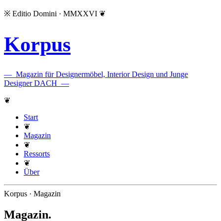
※
Editio Domini · MMXXVI
❦
Korpus
—
Magazin für Designermöbel, Interior Design und Junge
Designer DACH
—
❦
Start
❦
Magazin
❦
Ressorts
❦
Über
Korpus · Magazin
Magazin
.