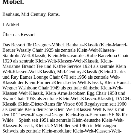
Möbel
.
Bauhaus, Mid-Century, Rams.
1 Artikel
Über das Ressort
Das Ressort für Designer-Möbel. Bauhaus-Klassik (Klein-Marcel-
Breuer Wassily Chair 1925 als zentrale Klein-Welt-Klassen-
Stahlrohr-Welt-Klassik, Klein-Mies-van-der-Rohe Barcelona Chair
1929 als zentrale Klein-Welt-Klassen-Welt-Klassik, Klein-
Marianne-Brandt Tee-und-Kaffee-Service 1924 als zentrale Klein-
Welt-Klassen-Welt-Klassik), Mid-Century-Klassik (Klein-Charles
und Ray Eames Lounge Chair 670 seit 1956 als zentrale Welt-
Klassik der Klein-Furnier-/Klein-Leder-Welt-Klassik, Klein-Hans-J-
Wegner Wishbone Chair 1949 als zentrale dänische Klein-Welt-
Klassen-Welt-Klassik, Klein-Arne-Jacobsen Egg Chair 1958 und
Swan Chair 1958 als zentrale Klein-Welt-Klassen-Klassik), DACH-
Klassik (Klein-Dieter-Rams für Vitsoe 606 Regalsystem seit 1960
als zentrale Klein-deutsche Klein-Welt-Klassen-Welt-Klassik mit
den 10 Thesen-für-gutes-Design, Klein-Egon-Eiermann SE 68 für
Wilde + Spieth seit 1951 als zentrale Klein-deutsche Klein-Welt-
Klassen-Klassik, Klein-USM Haller seit 1965 in Münsingen
Schweiz als zentrale Klein-modulare Klein-Welt-Klassen-Welt-