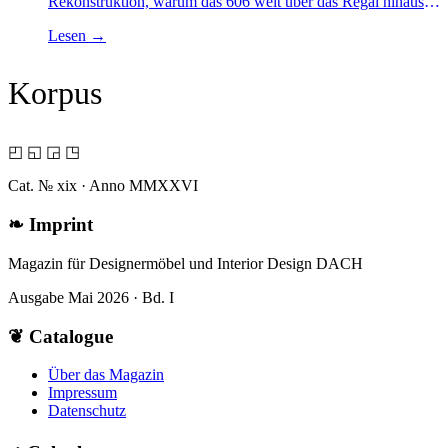
Rekonstruktion, warum das 606 weit über das Regal hinaus
zur Schablone der DACH-Wohnkultur geworden sei.
Lesen
→
Korpus
◰ ◱ ◲ ◳
Cat. № xix · Anno MMXXVI
❧
Imprint
Magazin für Designermöbel und Interior Design DACH
Ausgabe Mai 2026 · Bd. I
❦
Catalogue
Über das Magazin
Impressum
Datenschutz