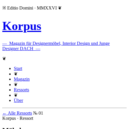
※
Editio Domini · MMXXVI
❦
Korpus
—
Magazin für Designermöbel, Interior Design und Junge
Designer DACH
—
❦
Start
❦
Magazin
❦
Ressorts
❦
Über
← Alle Ressorts
№ 01
Korpus · Ressort