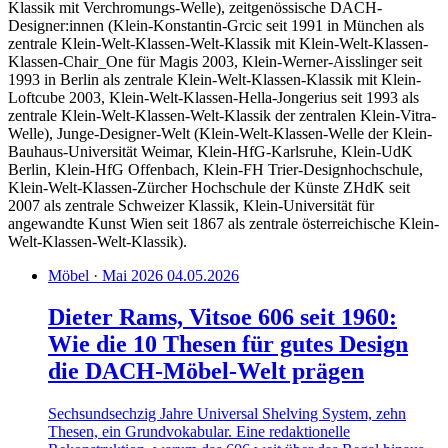
Klassik mit Verchromungs-Welle), zeitgenössische DACH-
Designer:innen (Klein-Konstantin-Grcic seit 1991 in München als
zentrale Klein-Welt-Klassen-Welt-Klassik mit Klein-Welt-Klassen-
Klassen-Chair_One für Magis 2003, Klein-Werner-Aisslinger seit
1993 in Berlin als zentrale Klein-Welt-Klassen-Klassik mit Klein-
Loftcube 2003, Klein-Welt-Klassen-Hella-Jongerius seit 1993 als
zentrale Klein-Welt-Klassen-Welt-Klassik der zentralen Klein-Vitra-
Welle), Junge-Designer-Welt (Klein-Welt-Klassen-Welle der Klein-
Bauhaus-Universität Weimar, Klein-HfG-Karlsruhe, Klein-UdK
Berlin, Klein-HfG Offenbach, Klein-FH Trier-Designhochschule,
Klein-Welt-Klassen-Zürcher Hochschule der Künste ZHdK seit
2007 als zentrale Schweizer Klassik, Klein-Universität für
angewandte Kunst Wien seit 1867 als zentrale österreichische Klein-
Welt-Klassen-Welt-Klassik).
Möbel · Mai 2026
04.05.2026
Dieter Rams, Vitsoe 606 seit 1960:
Wie die 10 Thesen für gutes Design
die DACH-Möbel-Welt prägen
Sechsundsechzig Jahre Universal Shelving System, zehn
Thesen, ein Grundvokabular. Eine redaktionelle